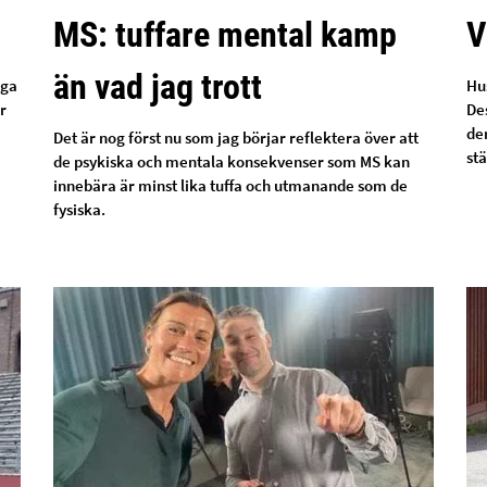
MS: tuffare mental kamp
V
än vad jag trott
åga
Hu
r
Des
de
Det är nog först nu som jag börjar reflektera över att
stä
de psykiska och mentala konsekvenser som MS kan
innebära är minst lika tuffa och utmanande som de
fysiska.