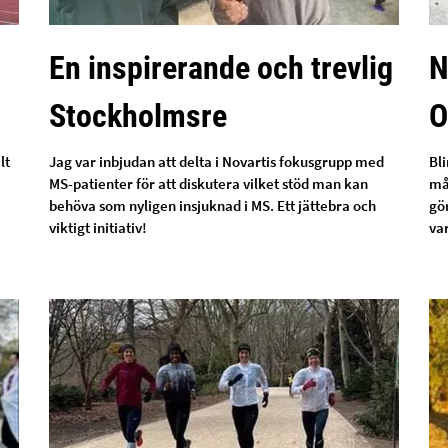
En inspirerande och trevlig
N
Stockholmsre
O
lt
Jag var inbjudan att delta i Novartis fokusgrupp med
Bl
MS-patienter för att diskutera vilket stöd man kan
må
behöva som nyligen insjuknad i MS. Ett jättebra och
gör
viktigt initiativ!
va