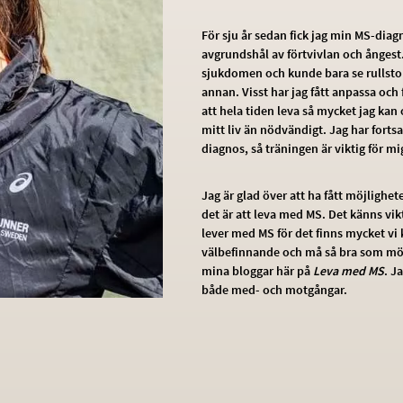
För sju år sedan fick jag min MS-diag
avgrundshål av förtvivlan och ånges
sjukdomen och kunde bara se rullstol
annan. Visst har jag fått anpassa och 
att hela tiden leva så mycket jag kan 
mitt liv än nödvändigt. Jag har fortsat
diagnos, så träningen är viktig för m
Jag är glad över att ha fått möjlighe
det är att leva med MS. Det känns vik
lever med MS för det finns mycket vi 
välbefinnande och må så bra som möjli
mina bloggar här på
Leva med MS
. J
både med- och motgångar.