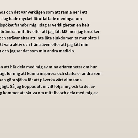
nos och det var verkligen som att ramla ner i ett
t. Jag hade mycket förutfattade meningar om
spöket framför mig. Idag är verkligheten en helt
förändrat mitt liv efter att jag fått MS men jag försöker
och strävar efter att inte låta sjukdomen ta mer plats i
t vara aktiv och träna även efter att jag fått min
ig och jag ser det som min andra medicin.
ten att här dela med mig av mina erfarenheter om hur
tigt för mig att kunna inspirera och stärka er andra som
kan göra själva för att påverka vårt allmänna
gt. Så jag hoppas att ni vill följa mig och ta del av
ag kommer att skriva om mitt liv och dela med mig av