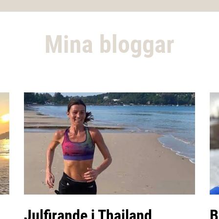
Mina bloggar
Julfirande i Thailand
B