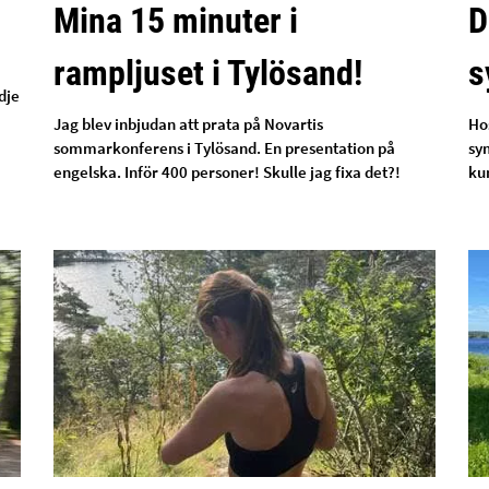
Mina 15 minuter i
D
rampljuset i Tylösand!
s
dje
Jag blev inbjudan att prata på Novartis
Ho
sommarkonferens i Tylösand. En presentation på
sy
engelska. Inför 400 personer! Skulle jag fixa det?!
ku