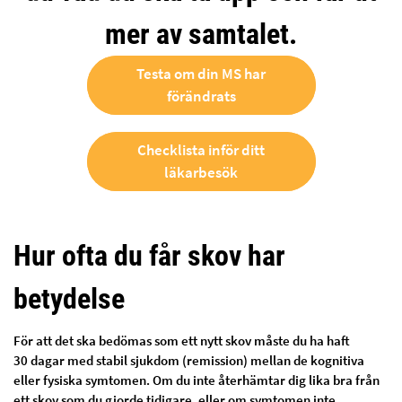
mer av samtalet.
Testa om din MS har
förändrats
Checklista inför ditt
läkarbesök
Hur ofta du får skov har
betydelse
För att det ska bedömas som ett nytt skov måste du ha haft
30 dagar med stabil sjukdom (remission) mellan de kognitiva
eller fysiska symtomen. Om du inte återhämtar dig lika bra från
ett skov som du gjorde tidigare, eller om symtomen inte