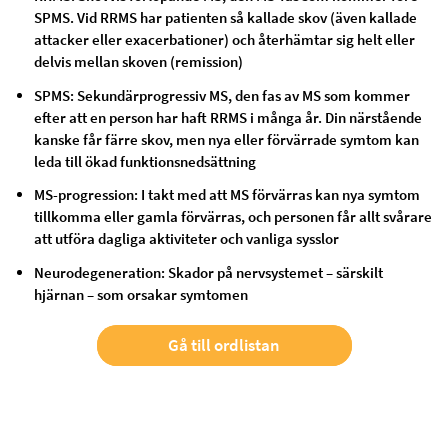
SPMS. Vid RRMS har patienten så kallade skov (även kallade
attacker eller exacerbationer) och återhämtar sig helt eller
delvis mellan skoven (remission)
SPMS: Sekundärprogressiv MS, den fas av MS som kommer
efter att en person har haft RRMS i många år. Din närstående
kanske får färre skov, men nya eller förvärrade symtom kan
leda till ökad funktionsnedsättning
MS-progression: I takt med att MS förvärras kan nya symtom
tillkomma eller gamla förvärras, och personen får allt svårare
att utföra dagliga aktiviteter och vanliga sysslor
Neurodegeneration: Skador på nervsystemet – särskilt
hjärnan – som orsakar symtomen
Gå till ordlistan