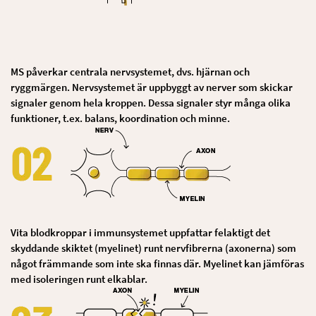
MS påverkar centrala nervsystemet, dvs. hjärnan och
ryggmärgen. Nervsystemet är uppbyggt av nerver som skickar
signaler genom hela kroppen. Dessa signaler styr många olika
funktioner, t.ex. balans, koordination och minne.
Vita blodkroppar i immunsystemet uppfattar felaktigt det
skyddande skiktet (myelinet) runt nervfibrerna (axonerna) som
något främmande som inte ska finnas där. Myelinet kan jämföras
med isoleringen runt elkablar.