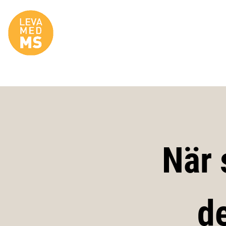
Site Logo
När 
d