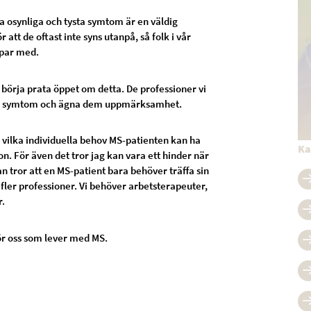
sa osynliga och tysta symtom är en väldig
att de oftast inte syns utanpå, så folk i vår
ämpar med.
a börja prata öppet om detta. De professioner vi
sa symtom och ägna dem uppmärksamhet.
vilka individuella behov MS-patienten kan ha
Ka
sion. För även det tror jag kan vara ett hinder när
n tror att en MS-patient bara behöver träffa sin
fler professioner. Vi behöver arbetsterapeuter,
r.
 för oss som lever med MS.