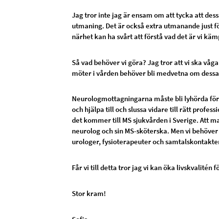
Jag tror inte jag är ensam om att tycka att des
utmaning. Det är också extra utmanande just för 
närhet kan ha svårt att förstå vad det är vi k
Så vad behöver vi göra? Jag tror att vi ska våg
möter i vården behöver bli medvetna om des
Neurologmottagningarna måste bli lyhörda för 
och hjälpa till och slussa vidare till rätt profes
det kommer till MS sjukvården i Sverige. Att ma
neurolog och sin MS-sköterska. Men vi behöver 
urologer, fysioterapeuter och samtalskontakte
Får vi till detta tror jag vi kan öka livskvalitén
Stor kram!