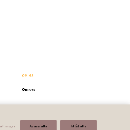
OM MS
Om oss
tällningar
Avvisa alla
Tillåt alla