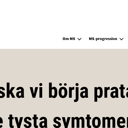
Hoppa till huvudinnehåll
Om MS
MS-progression
ska vi börja pra
e tysta symtome