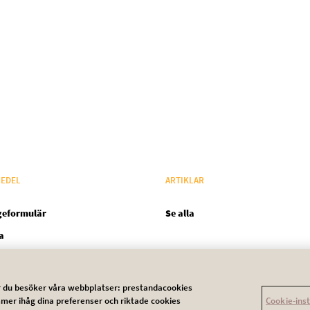
EDEL
ARTIKLAR
geformulär
Se alla
a
när du besöker våra webbplatser: prestandacookies
Cookie-ins
mer ihåg dina preferenser och riktade cookies