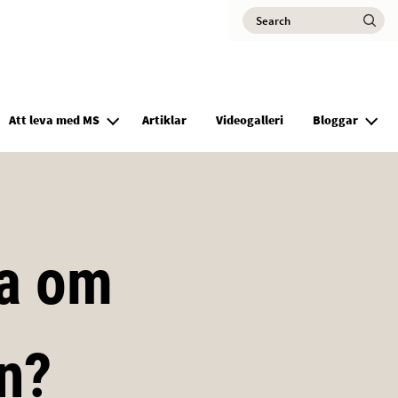
Search
Ma
Att leva med MS
Artiklar
Videogalleri
Bloggar
ta om
n?