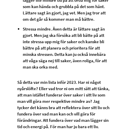
lägger lite mindre tid på att oroa mig för saker
som kan hända och grubbla på det som hänt.
Lättare sagt än gjort, jag vet. Men jag tror att
om det går så kommer man må bättre.
Stressa mindre. Även detta är lättare sagt än
gjort. Men jag ska försöka att bli bätte på att
inte stressa upp mig för saker och kanske bli
bättre på att planera och prioritera för att
minska stressen. Detta kan ju också innebära
att våga säga nej till saker, även roliga, för att
man ska orka med.
Så detta var min lista inför 2023. Har ni något
nyårslöfte? Eller vad tror ni om mitt sätt att tänka,
att man istället funderar över saker i sitt liv som
man vill göra mer respektive mindre av? Jag
tycker det känns bra att reflektera över sitt liv och
fundera över vad man kan och vill göra för
förändringar. Att fundera över vad man lägger sin
tid och energi på. För man har ju bara ett liv.