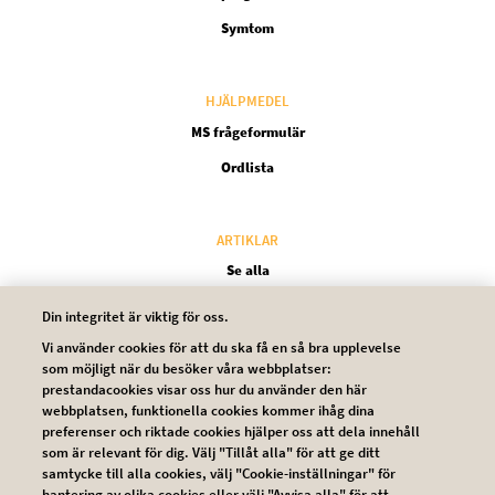
Symtom
HJÄLPMEDEL
MS frågeformulär
Ordlista
ARTIKLAR
Se alla
Din integritet är viktig för oss.
OM MS
Vi använder cookies för att du ska få en så bra upplevelse
som möjligt när du besöker våra webbplatser:
Om oss
prestandacookies visar oss hur du använder den här
webbplatsen, funktionella cookies kommer ihåg dina
preferenser och riktade cookies hjälper oss att dela innehåll
som är relevant för dig. Välj "Tillåt alla" för att ge ditt
samtycke till alla cookies, välj "Cookie-inställningar" för
hantering av olika cookies eller välj "Avvisa alla" för att