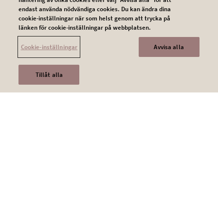
endast använda nödvändiga cookies. Du kan ändra dina
Legal SV
cookie-inställningar när som helst genom att trycka på
Kontakta oss
länken för cookie-inställningar på webbplatsen.
Cookie-inställningar
Avvisa alla
Användarvillkor
Integritetsskyddspolicy
Tillåt alla
Cookie policy
© 2026 Novartis AG
SE260703_11732604
This website is intended for a global audience.