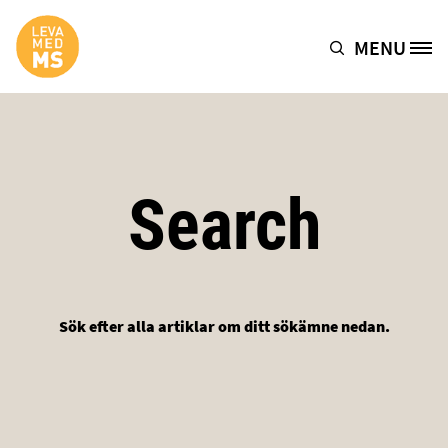
Hoppa till huvudinnehåll
MENU
Site Logo
Search
Sök efter alla artiklar om ditt sökämne nedan.