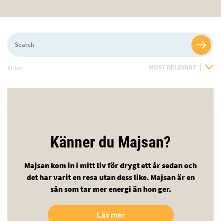
Search
Filter
Sort
By
Känner du Majsan?
Majsan kom in i mitt liv för drygt ett år sedan och
det har varit en resa utan dess like. Majsan är en
sån som tar mer energi än hon ger.
Läs mer