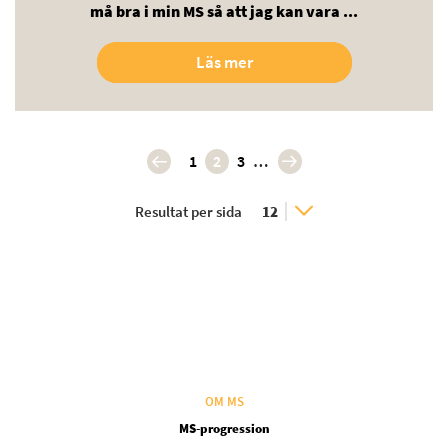
må bra i min MS så att jag kan vara ...
Läs mer
Paginering
…
1
2
3
« First
Last »
Resultat per sida
OM MS
MS-progression