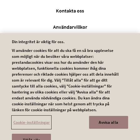
Legal SV
Kontakta oss
Användarvillkor
Din integritet är viktig för oss.
Integritetsskyddspolicy
Vi använder cookies för att du ska få en så bra upplevelse
som möjligt när du besöker våra webbplatser:
Cookie policy
prestandacookies visar oss hur du använder den här
webbplatsen, funktionella cookies kommer ihåg dina
preferenser och riktade cookies hjälper oss att dela innehåll
som är relevant för dig. Välj "Tillåt alla" för att ge ditt
samtycke till alla cookies, välj "Cookie-inställningar" för
hantering av olika cookies eller välj "Avvisa alla" för att
endast använda nödvändiga cookies. Du kan ändra dina
cookie-inställningar när som helst genom att trycka på
länken för cookie-inställningar på webbplatsen.
© 2026 Novartis AG
SE260703_11732604
Cookie-inställningar
Avvisa alla
This website is intended for a global audience.