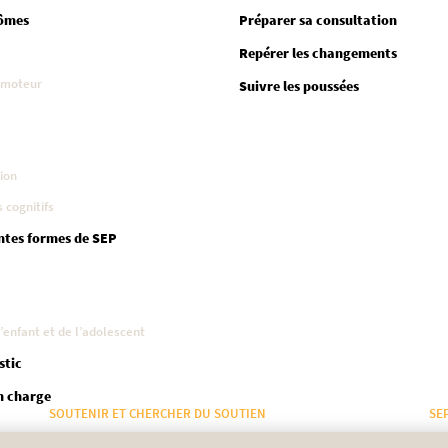
ômes
Préparer sa consultation
Repérer les changements
 moteur
Suivre les poussées
ion
 cognitifs
ntes formes de SEP
’enfant et de l’adolescent
stic
n charge
SOUTENIR ET CHERCHER DU SOUTIEN
SE