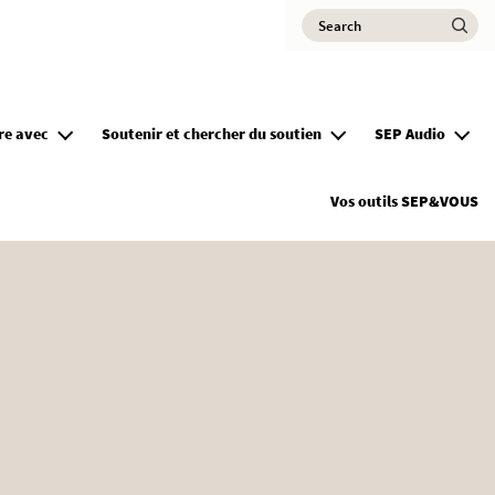
Search
Ma
vre avec
Soutenir et chercher du soutien
SEP Audio
Vos outils SEP&VOUS