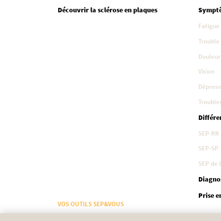
Découvrir la sclérose en plaques
Sympt
Fatigue
Trouble
Douleur
Vision
Dépress
Troubles
Différe
SEP-RR
SEP-SP
SEP de l
Diagno
Prise e
VOS OUTILS SEP&VOUS