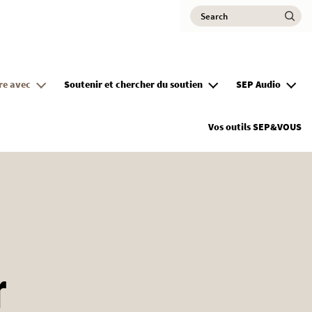
Search
Ma
vre avec
Soutenir et chercher du soutien
SEP Audio
Vos outils SEP&VOUS
r