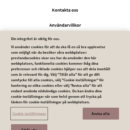
Legal SV
Kontakta oss
Användarvillkor
Din integritet är viktig för oss.
Integritetsskyddspolicy
Vi använder cookies för att du ska få en så bra upplevelse
som möjligt när du besöker våra webbplatser:
Cookie policy
prestandacookies visar oss hur du använder den här
webbplatsen, funktionella cookies kommer ihåg dina
preferenser och riktade cookies hjälper oss att dela innehåll
som är relevant för dig. Välj "Tillåt alla" för att ge ditt
samtycke till alla cookies, välj "Cookie-inställningar" för
hantering av olika cookies eller välj "Avvisa alla" för att
endast använda nödvändiga cookies. Du kan ändra dina
cookie-inställningar när som helst genom att trycka på
länken för cookie-inställningar på webbplatsen.
© 2026 Novartis AG
SE260703_11732604
Cookie-inställningar
Avvisa alla
This website is intended for a global audience.