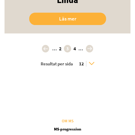
Läs mer
Paginering
…
…
2
3
4
« First
Last »
Resultat per sida
OM MS
MS-progression