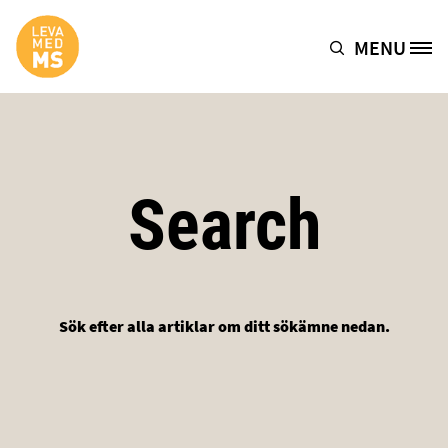
Hoppa till huvudinnehåll
MENU
Site Logo
Search
Sök efter alla artiklar om ditt sökämne nedan.