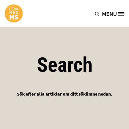
Hoppa till huvudinnehåll
MENU
Site Logo
Search
Sök efter alla artiklar om ditt sökämne nedan.