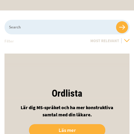
Search
Filter
Sort
By
Ordlista
Lär dig MS-språket och ha mer konstruktiva
samtal med din läkare.
Läs mer