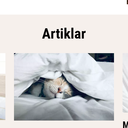
Artiklar
M