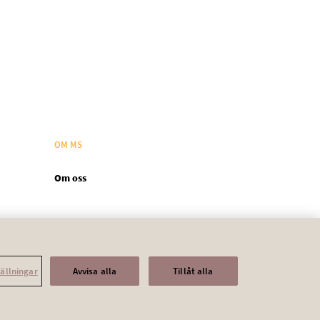
OM MS
Om oss
tällningar
Avvisa alla
Tillåt alla
e policy