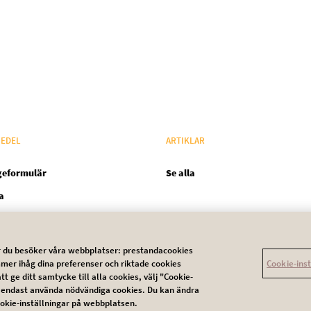
EDEL
ARTIKLAR
geformulär
Se alla
a
när du besöker våra webbplatser: prestandacookies
Cookie-ins
mer ihåg dina preferenser och riktade cookies
a oss
Användarvillkor
Integritetsskyddspolicy
Cooki
att ge ditt samtycke till alla cookies, välj "Cookie-
 att endast använda nödvändiga cookies. Du kan ändra
ookie-inställningar på webbplatsen.