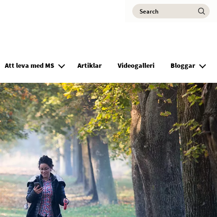
Search
Ma
Att leva med MS
Artiklar
Videogalleri
Bloggar
Anhöriga är viktiga
MS är en sjukdom som angår alla.