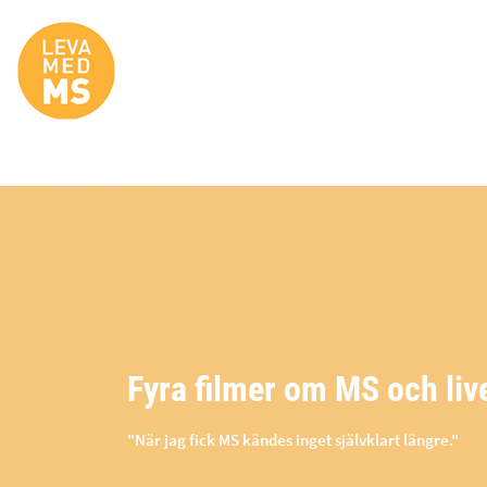
Site Logo
ivet
"