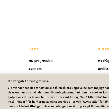
OM MS
HJÄLPM
MS-progression
MS frå
Symtom
Ordlist
Din integritet är viktig för oss.
Vi använder cookies för att du ska få en så bra upplevelse som möjligt 
Legal SV
visar oss hur du använder den här webbplatsen, funktionella cookies kom
Kontakt
hjälper oss att dela innehåll som är relevant för dig. Välj "Tillåt alla" för 
inställningar" för hantering av olika cookies eller välj "Avvisa alla" för
dina cookie-inställningar när som helst genom att trycka på länken för c