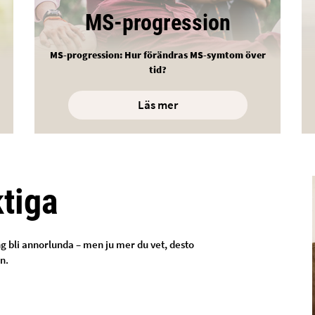
MS-progression
MS-progression: Hur förändras MS-symtom över
tid?
Läs mer
ktiga
g bli annorlunda – men ju mer du vet, desto
n.