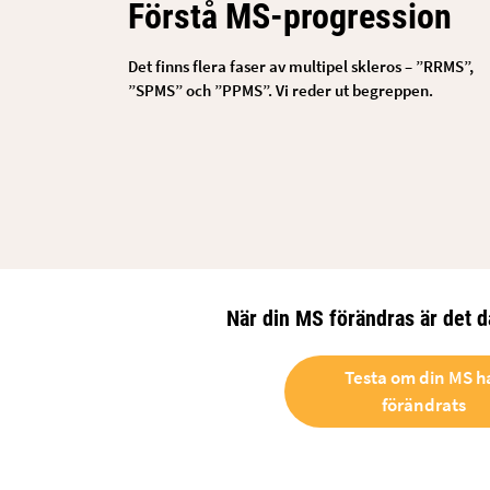
Förstå MS-progression
Det finns flera faser av multipel skleros – ”RRMS”,
”SPMS” och ”PPMS”. Vi reder ut begreppen.
När din MS förändras är det d
Testa om din MS h
förändrats