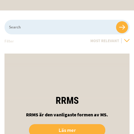
Search
Filter
Sort
By
RRMS
RRMS är den vanligaste formen av MS.
Läs mer