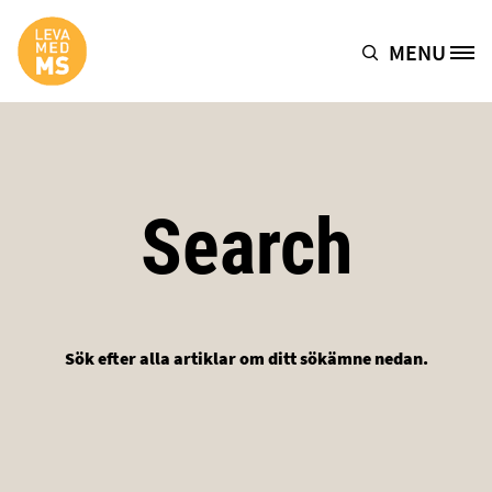
Hoppa till huvudinnehåll
MENU
Site Logo
Search
Sök efter alla artiklar om ditt sökämne nedan.