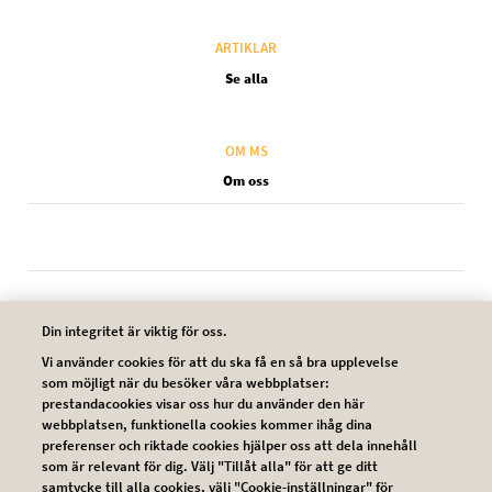
ARTIKLAR
Se alla
OM MS
Om oss
Legal SV
Din integritet är viktig för oss.
Kontakta oss
Vi använder cookies för att du ska få en så bra upplevelse
som möjligt när du besöker våra webbplatser:
prestandacookies visar oss hur du använder den här
Användarvillkor
webbplatsen, funktionella cookies kommer ihåg dina
preferenser och riktade cookies hjälper oss att dela innehåll
Integritetsskyddspolicy
som är relevant för dig. Välj "Tillåt alla" för att ge ditt
samtycke till alla cookies, välj "Cookie-inställningar" för