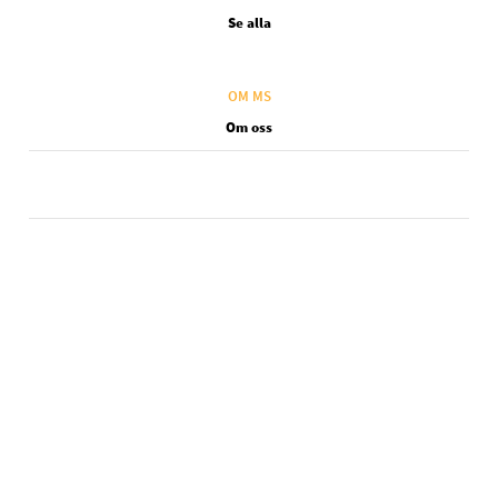
Se alla
OM MS
Om oss
Legal SV
Kontakta oss
Användarvillkor
Integritetsskyddspolicy
Cookie policy