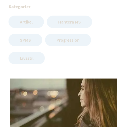
Kategorier
Artikel
Hantera MS
SPMS
Progression
Livsstil