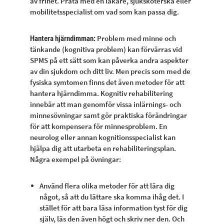
av frihet. Prata med en läkare, sjuksköterska eller
mobilitetsspecialist om vad som kan passa dig.
Problem med minne och
Hantera hjärndimman:
tänkande (kognitiva problem) kan förvärras vid
SPMS på ett sätt som kan påverka andra aspekter
av din sjukdom och ditt liv. Men precis som med de
fysiska symtomen finns det även metoder för att
hantera hjärndimma. Kognitiv rehabilitering
innebär att man genomför vissa inlärnings- och
minnesövningar samt gör praktiska förändringar
för att kompensera för minnesproblem. En
neurolog eller annan kognitionsspecialist kan
hjälpa dig att utarbeta en rehabiliteringsplan.
Några exempel på övningar:
Använd flera olika metoder för att lära dig
något, så att du lättare ska komma ihåg det. I
stället för att bara läsa information tyst för dig
själv, läs den även högt och skriv ner den. Och