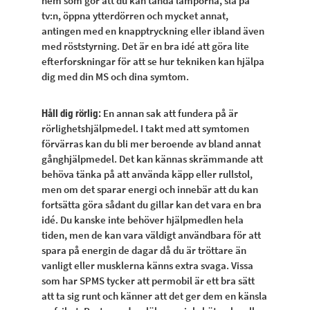
hem som gör att du kan tända lamporna, slå på
tv:n, öppna ytterdörren och mycket annat,
antingen med en knapptryckning eller ibland även
med röststyrning. Det är en bra idé att göra lite
efterforskningar för att se hur tekniken kan hjälpa
dig med din MS och dina symtom.
En annan sak att fundera på är
Håll dig rörlig:
rörlighetshjälpmedel. I takt med att symtomen
förvärras kan du bli mer beroende av bland annat
gånghjälpmedel. Det kan kännas skrämmande att
behöva tänka på att använda käpp eller rullstol,
men om det sparar energi och innebär att du kan
fortsätta göra sådant du gillar kan det vara en bra
idé. Du kanske inte behöver hjälpmedlen hela
tiden, men de kan vara väldigt användbara för att
spara på energin de dagar då du är tröttare än
vanligt eller musklerna känns extra svaga. Vissa
som har SPMS tycker att permobil är ett bra sätt
att ta sig runt och känner att det ger dem en känsla