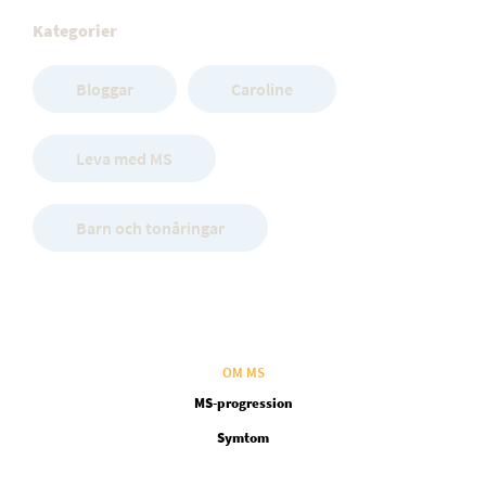
Kategorier
Bloggar
Caroline
Leva med MS
Barn och tonåringar
OM MS
MS-progression
Symtom