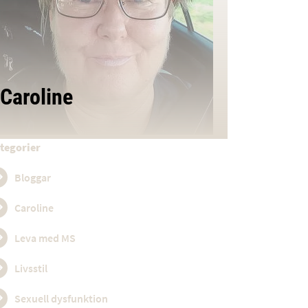
Caroline
tegorier
Bloggar
Caroline
Leva med MS
Livsstil
Sexuell dysfunktion