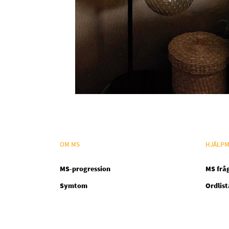
OM MS
HJÄLPM
MS-progression
MS frå
Symtom
Ordlist
Legal SV