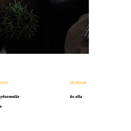
EDEL
ARTIKLAR
geformulär
Se alla
a