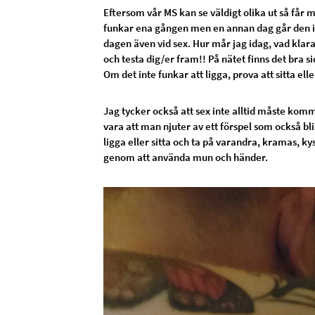
Eftersom vår MS kan se väldigt olika ut så får 
funkar ena gången men en annan dag går den in
dagen även vid sex. Hur mår jag idag, vad klarar
och testa dig/er fram!! På nätet finns det bra s
Om det inte funkar att ligga, prova att sitta eller
Jag tycker också att sex inte alltid måste komm
vara att man njuter av ett förspel som också bl
ligga eller sitta och ta på varandra, kramas, ky
genom att använda mun och händer.