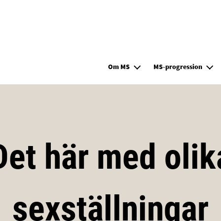
Hoppa till huvudinnehåll
Om MS
MS-progression
Det här med olik
sexställningar