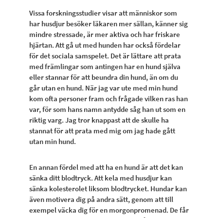
Vissa forskningsstudier visar att människor som
har husdjur besöker läkaren mer sällan, känner sig
mindre stressade, är mer aktiva och har friskare
hjärtan. Att gå ut med hunden har också fördelar
för det sociala samspelet. Det är lättare att prata
med främlingar som antingen har en hund själva
eller stannar för att beundra din hund, än om du
går utan en hund. När jag var ute med min hund
kom ofta personer fram och frågade vilken ras han
var, för som hans namn antydde såg han ut som en
riktig varg. Jag tror knappast att de skulle ha
stannat för att prata med mig om jag hade gått
utan min hund.
En annan fördel med att ha en hund är att det kan
sänka ditt blodtryck. Att kela med husdjur kan
sänka kolesterolet liksom blodtrycket. Hundar kan
även motivera dig på andra sätt, genom att till
exempel väcka dig för en morgonpromenad. De får