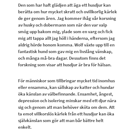
Den som har haft glädjen att äga ett husdjur kan
berätta om hur mycket skratt och ovillkorlig kärlek
de ger genom åren. Jag kommer ihåg vår korsning
av husky och dobermann som när den var valp
smög upp bakom mig, ylade som en varg och fick
mig att tappa allt jag höll i händerna, eftersom jag
aldrig hörde honom komma. Wolf växte upp till en
fantastisk hund som gav mig en livslång vänskap,
och många må-bra dagar. Dessutom finns det
forskning som visar att husdjur är bra för hälsan.
För människor som tillbringar mycket tid inomhus
eller ensamma, kan sällskap av katter och hundar
öka känslan av välbefinnande. Ensamhet, ångest,
depression och isolering minskar med ett djur nära
sig och genom att man behöver sköta om dem. Att
ta emot villkorslös kärlek från ett husdjur kan öka
självkänslan som gör att man bår bättre helt
enkelt.