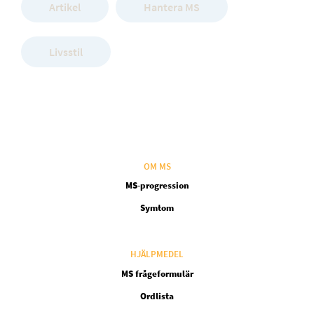
Artikel
Hantera MS
Livsstil
OM MS
MS-progression
Symtom
HJÄLPMEDEL
MS frågeformulär
Ordlista