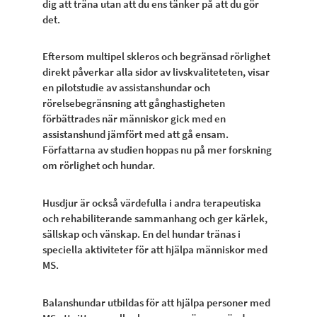
dig att träna utan att du ens tänker på att du gör
det.
Eftersom multipel skleros och begränsad rörlighet
direkt påverkar alla sidor av livskvaliteteten, visar
en pilotstudie av assistanshundar och
rörelsebegränsning att gånghastigheten
förbättrades när människor gick med en
assistanshund jämfört med att gå ensam.
Författarna av studien hoppas nu på mer forskning
om rörlighet och hundar.
Husdjur är också värdefulla i andra terapeutiska
och rehabiliterande sammanhang och ger kärlek,
sällskap och vänskap. En del hundar tränas i
speciella aktiviteter för att hjälpa människor med
MS.
Balanshundar utbildas för att hjälpa personer med