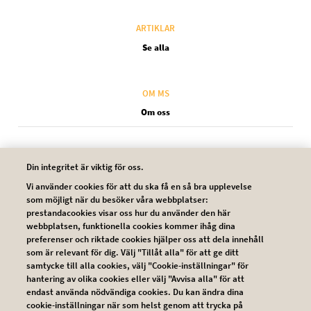
ARTIKLAR
Se alla
OM MS
Om oss
Din integritet är viktig för oss.
Vi använder cookies för att du ska få en så bra upplevelse
som möjligt när du besöker våra webbplatser:
Legal SV
prestandacookies visar oss hur du använder den här
Kontakta oss
webbplatsen, funktionella cookies kommer ihåg dina
preferenser och riktade cookies hjälper oss att dela innehåll
som är relevant för dig. Välj "Tillåt alla" för att ge ditt
Användarvillkor
samtycke till alla cookies, välj "Cookie-inställningar" för
hantering av olika cookies eller välj "Avvisa alla" för att
Integritetsskyddspolicy
endast använda nödvändiga cookies. Du kan ändra dina
cookie-inställningar när som helst genom att trycka på