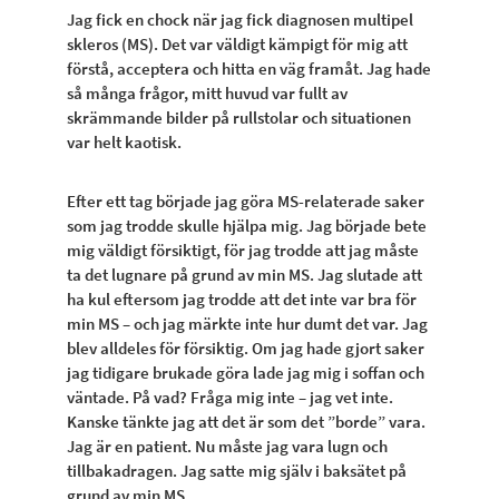
Jag fick en chock när jag fick diagnosen multipel
skleros (MS). Det var väldigt kämpigt för mig att
förstå, acceptera och hitta en väg framåt. Jag hade
så många frågor, mitt huvud var fullt av
skrämmande bilder på rullstolar och situationen
var helt kaotisk.
Efter ett tag började jag göra MS-relaterade saker
som jag trodde skulle hjälpa mig. Jag började bete
mig väldigt försiktigt, för jag trodde att jag måste
ta det lugnare på grund av min MS. Jag slutade att
ha kul eftersom jag trodde att det inte var bra för
min MS – och jag märkte inte hur dumt det var. Jag
blev alldeles för försiktig. Om jag hade gjort saker
jag tidigare brukade göra lade jag mig i soffan och
väntade. På vad? Fråga mig inte – jag vet inte.
Kanske tänkte jag att det är som det ”borde” vara.
Jag är en patient. Nu måste jag vara lugn och
tillbakadragen. Jag satte mig själv i baksätet på
grund av min MS.