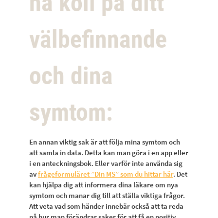
ha koll på ditt
välbefinnande
och dina
symtom:
En annan viktig sak är att följa mina symtom och
att samla in data. Detta kan man göra i en app eller
i en anteckningsbok. Eller varför inte använda sig
av
frågeformuläret ”Din MS” som du hittar här
. Det
kan hjälpa dig att informera dina läkare om nya
symtom och manar dig till att ställa viktiga frågor.
Att veta vad som händer innebär också att ta reda
på hur man förändrar saker för att få en positiv