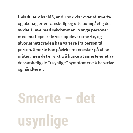
Hvis du selv har MS, er du nok klar over at smerte
og ubehag er en vanskelig og ofte uunngåelig del
av det å leve med sykdommen. Mange personer
med multippel sklerose opplever smerte, og
alvorlighetsgraden kan variere fra person til
person. Smerte kan påvirke mennesker på ulike
måter, men det er viktig å huske at smerte er et av
de vanskeligste "usynlige" symptomene å beskrive
1
og håndtere
.
Smerte – det
usynlige