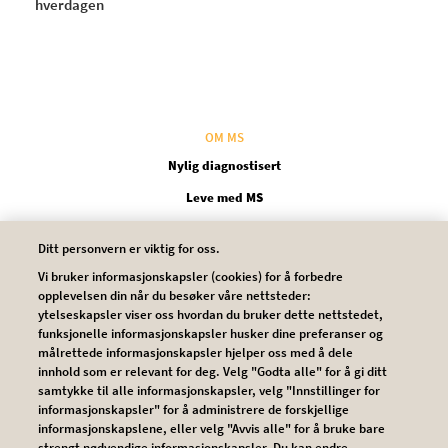
hverdagen
OM MS
Nylig diagnostisert
Leve med MS
Behandling
Ditt personvern er viktig for oss.
Vi bruker informasjonskapsler (cookies) for å forbedre
VERKTØY
opplevelsen din når du besøker våre nettsteder:
ytelseskapsler viser oss hvordan du bruker dette nettstedet,
Ordliste
funksjonelle informasjonskapsler husker dine preferanser og
målrettede informasjonskapsler hjelper oss med å dele
innhold som er relevant for deg. Velg "Godta alle" for å gi ditt
HISTORIER
samtykke til alle informasjonskapsler, velg "Innstillinger for
informasjonskapsler" for å administrere de forskjellige
Artikler
informasjonskapslene, eller velg "Avvis alle" for å bruke bare
strengt nødvendige informasjonskapsler. Du kan endre