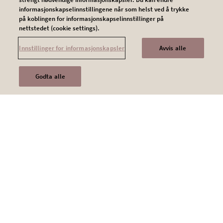
informasjonskapselinnstillingene når som helst ved å trykke
på koblingen for informasjonskapselinnstillinger på
nettstedet (cookie settings).
Innstillinger for informasjonskapsler
Avvis alle
Legal NO
Kontakt oss
Godta alle
Brukervilkår
Personvern
Cookies