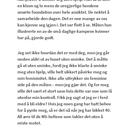
en klovn og lo mens de uregjerlige hendene
smørte foundation over hele ansiktet. De nektet å
samarbeide den dagen. Det er noe mange av oss
kan kjenne seg igjen i. Det var flott å se. Måten hun
illustrerte en av de små daglige kampene kvinner
har på, gjorde godt.
Jeg vet ikke hvordan det er med deg, men jeg går
nesten aldri ut av huset uten sminke. Det å måtte
gå ut uten sminke, fordi jeg ikke klarte å sminke
meg uten hjelp, ville helt sikkert påvirke meg og
min femininitet. Ikke alle uttrykker sin feminine
side på den måten – men jeg gjør det. Og for meg
ville det vært et stort savn hvis dette var noe som lå
utenfor min kontroll. Fikk jeg sagt at jeg er i ferd
med å bli eldre? Hvis jeg noen gang har hatt behov
for å pynte meg, så er det nå når jeg har bikket 40.
All ære til de MS-heltene som takler det uten å
miste motet.