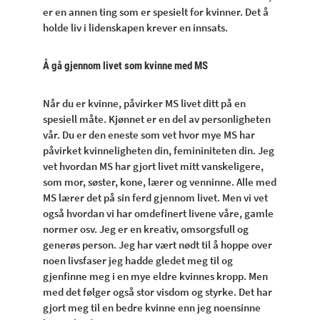
er en annen ting som er spesielt for kvinner. Det å
holde liv i lidenskapen krever en innsats.
Å gå gjennom livet som kvinne med MS
Når du er kvinne, påvirker MS livet ditt på en
spesiell måte. Kjønnet er en del av personligheten
vår. Du er den eneste som vet hvor mye MS har
påvirket kvinneligheten din, femininiteten din. Jeg
vet hvordan MS har gjort livet mitt vanskeligere,
som mor, søster, kone, lærer og venninne. Alle med
MS lærer det på sin ferd gjennom livet. Men vi vet
også hvordan vi har omdefinert livene våre, gamle
normer osv. Jeg er en kreativ, omsorgsfull og
generøs person. Jeg har vært nødt til å hoppe over
noen livsfaser jeg hadde gledet meg til og
gjenfinne meg i en mye eldre kvinnes kropp. Men
med det følger også stor visdom og styrke. Det har
gjort meg til en bedre kvinne enn jeg noensinne