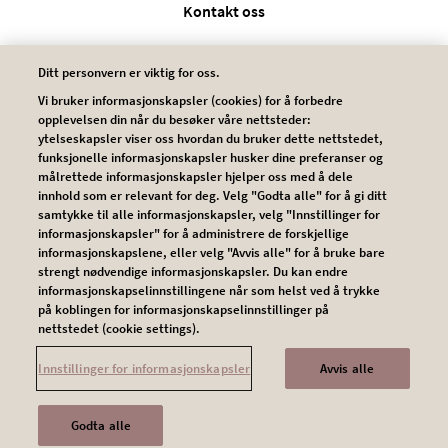
Kontakt oss
Brukervilkår
Ditt personvern er viktig for oss.
Vi bruker informasjonskapsler (cookies) for å forbedre
Personvern
opplevelsen din når du besøker våre nettsteder:
ytelseskapsler viser oss hvordan du bruker dette nettstedet,
funksjonelle informasjonskapsler husker dine preferanser og
Cookies
målrettede informasjonskapsler hjelper oss med å dele
innhold som er relevant for deg. Velg "Godta alle" for å gi ditt
samtykke til alle informasjonskapsler, velg "Innstillinger for
informasjonskapsler" for å administrere de forskjellige
informasjonskapslene, eller velg "Avvis alle" for å bruke bare
strengt nødvendige informasjonskapsler. Du kan endre
informasjonskapselinnstillingene når som helst ved å trykke
på koblingen for informasjonskapselinnstillinger på
nettstedet (cookie settings).
© 2026 Novartis AG
NO2203239394
Innstillinger for informasjonskapsler
Avvis alle
This website is intended for a global audience.
Godta alle