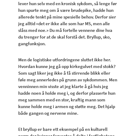
lever hun selv med en kronisk sykdom, så lenge før
hun spurte meg om å være brudepike, hadde hun
allerede tenkt på mine spesielle behov. Derfor sier
jeg alltid «det er ikke alle som har MS, men alle
slåss med noe.» Du må fortelle vennene dine hva
du trenger for at de skal forstå det. Bryllup, sko,
gangfunksjon.
Men de logistiske utfordringene sluttet ikke her.
Hvordan kunne jeg gå opp kirkegulvet med stokk?
Som sagt liker jeg ikke å få stirrende blikk eller
føle meg annerledes på grunn av sykdommen. Men
venninnen min visste at jeg klarte å gå hvis jeg
hadde noen å holde meg i, og derfor plasserte hun
meg sammen med en stor, kraftig mann som
kunne holde meg i armen og støtte meg. Det hjalp
både gangen og nervene mine.
Et bryllup er bare ett eksempel på en kulturell
norm der kvinner forventes å delta i festlighetene