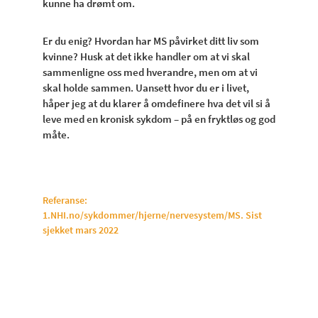
kunne ha drømt om.
Er du enig? Hvordan har MS påvirket ditt liv som
kvinne? Husk at det ikke handler om at vi skal
sammenligne oss med hverandre, men om at vi
skal holde sammen. Uansett hvor du er i livet,
håper jeg at du klarer å omdefinere hva det vil si å
leve med en kronisk sykdom – på en fryktløs og god
måte.
Referanse:
1.NHI.no/sykdommer/hjerne/nervesystem/MS. Sist
sjekket mars 2022