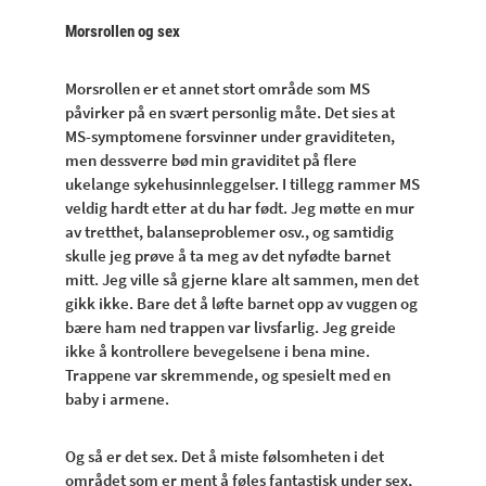
Morsrollen og sex
Morsrollen er et annet stort område som MS
påvirker på en svært personlig måte. Det sies at
MS-symptomene forsvinner under graviditeten,
men dessverre bød min graviditet på flere
ukelange sykehusinnleggelser. I tillegg rammer MS
veldig hardt etter at du har født. Jeg møtte en mur
av tretthet, balanseproblemer osv., og samtidig
skulle jeg prøve å ta meg av det nyfødte barnet
mitt. Jeg ville så gjerne klare alt sammen, men det
gikk ikke. Bare det å løfte barnet opp av vuggen og
bære ham ned trappen var livsfarlig. Jeg greide
ikke å kontrollere bevegelsene i bena mine.
Trappene var skremmende, og spesielt med en
baby i armene.
Og så er det sex. Det å miste følsomheten i det
området som er ment å føles fantastisk under sex,