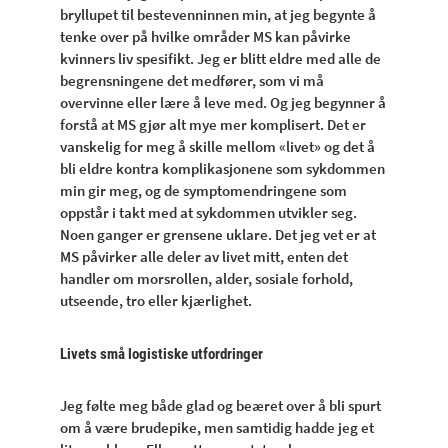
bryllupet til bestevenninnen min, at jeg begynte å
tenke over på hvilke områder MS kan påvirke
kvinners liv spesifikt. Jeg er blitt eldre med alle de
begrensningene det medfører, som vi må
overvinne eller lære å leve med. Og jeg begynner å
forstå at MS gjør alt mye mer komplisert. Det er
vanskelig for meg å skille mellom «livet» og det å
bli eldre kontra komplikasjonene som sykdommen
min gir meg, og de symptomendringene som
oppstår i takt med at sykdommen utvikler seg.
Noen ganger er grensene uklare. Det jeg vet er at
MS påvirker alle deler av livet mitt, enten det
handler om morsrollen, alder, sosiale forhold,
utseende, tro eller kjærlighet.
Livets små logistiske utfordringer
Jeg følte meg både glad og beæret over å bli spurt
om å være brudepike, men samtidig hadde jeg et