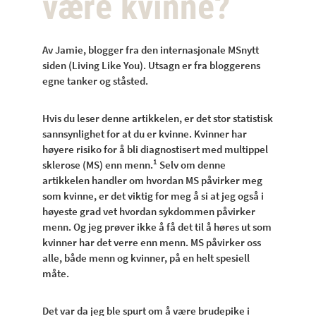
være kvinne?
Av Jamie, blogger fra den internasjonale MSnytt
siden (Living Like You). Utsagn er fra bloggerens
egne tanker og ståsted.
Hvis du leser denne artikkelen, er det stor statistisk
sannsynlighet for at du er kvinne. Kvinner har
høyere risiko for å bli diagnostisert med multippel
1
sklerose (MS) enn menn.
Selv om denne
artikkelen handler om hvordan MS påvirker meg
som kvinne, er det viktig for meg å si at jeg også i
høyeste grad vet hvordan sykdommen påvirker
menn. Og jeg prøver ikke å få det til å høres ut som
kvinner har det verre enn menn. MS påvirker oss
alle, både menn og kvinner, på en helt spesiell
måte.
Det var da jeg ble spurt om å være brudepike i