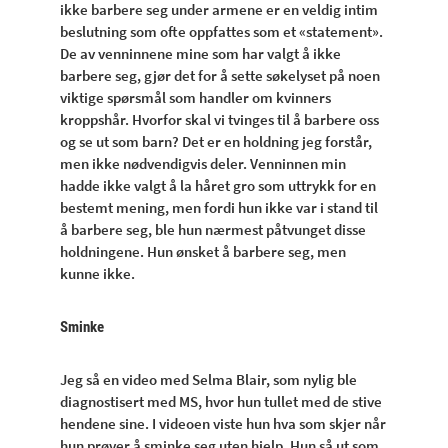
ikke barbere seg under armene er en veldig intim
beslutning som ofte oppfattes som et «statement».
De av venninnene mine som har valgt å ikke
barbere seg, gjør det for å sette søkelyset på noen
viktige spørsmål som handler om kvinners
kroppshår. Hvorfor skal vi tvinges til å barbere oss
og se ut som barn? Det er en holdning jeg forstår,
men ikke nødvendigvis deler. Venninnen min
hadde ikke valgt å la håret gro som uttrykk for en
bestemt mening, men fordi hun ikke var i stand til
å barbere seg, ble hun nærmest påtvunget disse
holdningene. Hun ønsket å barbere seg, men
kunne ikke.
Sminke
Jeg så en video med Selma Blair, som nylig ble
diagnostisert med MS, hvor hun tullet med de stive
hendene sine. I videoen viste hun hva som skjer når
hun prøver å sminke seg uten hjelp. Hun så ut som