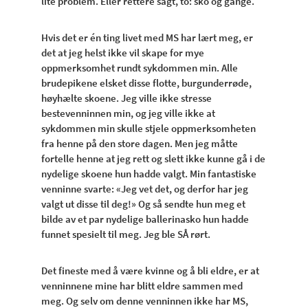
lite problem. Eller rettere sagt, to: sko og gange.
Hvis det er én ting livet med MS har lært meg, er
det at jeg helst ikke vil skape for mye
oppmerksomhet rundt sykdommen min. Alle
brudepikene elsket disse flotte, burgunderrøde,
høyhælte skoene. Jeg ville ikke stresse
bestevenninnen min, og jeg ville ikke at
sykdommen min skulle stjele oppmerksomheten
fra henne på den store dagen. Men jeg måtte
fortelle henne at jeg rett og slett ikke kunne gå i de
nydelige skoene hun hadde valgt. Min fantastiske
venninne svarte: «Jeg vet det, og derfor har jeg
valgt ut disse til deg!» Og så sendte hun meg et
bilde av et par nydelige ballerinasko hun hadde
funnet spesielt til meg. Jeg ble SÅ rørt.
Det fineste med å være kvinne og å bli eldre, er at
venninnene mine har blitt eldre sammen med
meg. Og selv om denne venninnen ikke har MS,