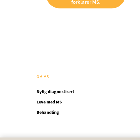
forklarer MS.
OM MS
Nylig diagnostisert
Leve med MS
Behandling
Legal NO