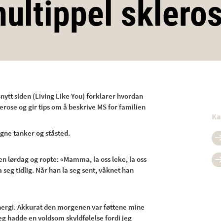
ultippel sklero
nytt siden (Living Like You) forklarer hvordan
lerose og gir tips om å beskrive MS for familien
Ka
gne tanker og ståsted.
en lørdag og ropte: «Mamma, la oss leke, la oss
 seg tidlig. Når han la seg sent, våknet han
energi. Akkurat den morgenen var føttene mine
 hadde en voldsom skyldfølelse fordi jeg