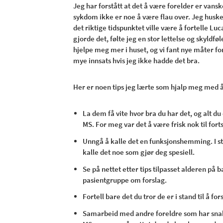
Jeg har forstått at det å være forelder er va
sykdom ikke er noe å være flau over. Jeg husker
det riktige tidspunktet ville være å fortelle L
gjorde det, følte jeg en stor lettelse og skyldf
hjelpe meg mer i huset, og vi fant nye måter for
mye innsats hvis jeg ikke hadde det bra.
Her er noen tips jeg lærte som hjalp meg med 
La dem få vite hvor bra du har det, og alt du
MS. For meg var det å være frisk nok til forts
Unngå å kalle det en funksjonshemming. I s
kalle det noe som gjør deg spesiell.
Se på nettet etter tips tilpasset alderen på b
pasientgruppe om forslag.
Fortell bare det du tror de er i stand til å f
Samarbeid med andre foreldre som har snakk