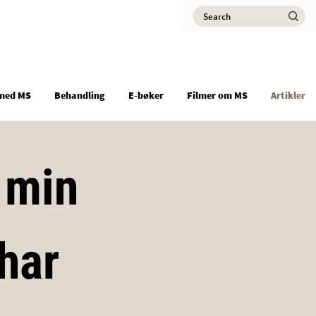
Search
Ma
med MS
Behandling
E-bøker
Filmer om MS
Artikler
 min
har