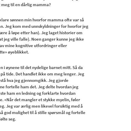
det meg til en dårlig mamma?
forklare sønnen min hvorfor mamma ofte var så
rdan. Jeg kom med unnskyldninger for hvorfor jeg
ære å løpe etter han). Jeg laget historier om
 at jeg ville falle). Noen ganger kunne jeg ikke
v mine kognitive utfordringer eller
tte» øyeblikket.
en i øynene til det nydelige barnet mitt. Så da
r på tide. Det handlet ikke om meg lenger. Jeg
forstå hva jeg gjennomgikk. Jeg gjorde
e fortelle ham det. Jeg delte hvordan jeg
viste ham en ledning og forklarte hvordan
. «Når det mangler et stykke myelin, føler
g. Jeg var ærlig men likevel forsiktig med å
god mulighet til å stille spørsmål og fortelle
ølte seg.