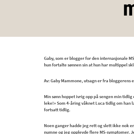
m
Gaby, som er blogger for den internasjonale MS
hun fortalte sønnen sin at hun har multippel sk
Av: Gaby Mammone, utsagn er fra bloggerens e
Min sønn hoppet ivrig opp på sengen min tidlig 
leke!» Som 4-åring våknet Luca tidlig om han la
fortsatt tidlig.
Noen ganger hadde jeg rett og slett ikke nok 
numne og jeg opplevde flere MS-symptomer. Jeg