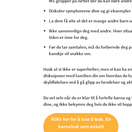
MS-grupper på nettet der du kan høre andres
Diskuter symptomene dine og gi eksempler p
La dem få vite at det er mange andre barn 
Ikke sammenlign deg med andre. Hver situasjo
tiden er inne for deg.
Før du tar samtalen, må du forberede deg p
kanskje vil snakke om.
Husk at vi ikke er superhelter, men vi kan ha 
diskusjoner med familien din om hvordan du h
skyldfølelsen ved å gå glipp av hendelser og ak
Du vet selv når du er klar til å fortelle barna o
dine, og ikke bekymre deg hvis du ikke vil hop
Klikk her for å lese E-bok. En
barnebok som enkelt