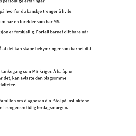
 personlige erfaringer.
å hvorfor du kanskje trenger å hvile.
som har en forelder som har MS.
n er forskjellig. Fortell barnet ditt bare når
å at det kan skape bekymringer som barnet ditt
en tankegang som MS-kriger. Å ha åpne
ar det, kan avlaste den plagsomme
tiviteter.
g familien om diagnosen din. Stol på instinktene
pe i sengen en tidlig lørdagsmorgen.