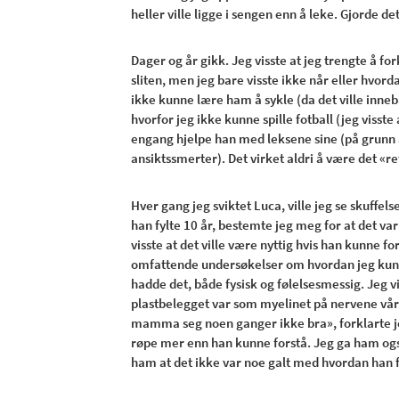
heller ville ligge i sengen enn å leke. Gjorde 
Dager og år gikk. Jeg visste at jeg trengte å 
sliten, men jeg bare visste ikke når eller hvo
ikke kunne lære ham å sykle (da det ville inneb
hvorfor jeg ikke kunne spille fotball (jeg visste
engang hjelpe han med leksene sine (på grunn a
ansiktssmerter). Det virket aldri å være det «re
Hver gang jeg sviktet Luca, ville jeg se skuffels
han fylte 10 år, bestemte jeg meg for at det va
visste at det ville være nyttig hvis han kunne 
omfattende undersøkelser om hvordan jeg kunn
hadde det, både fysisk og følelsesmessig. Jeg 
plastbelegget var som myelinet på nervene våre
mamma seg noen ganger ikke bra», forklarte je
røpe mer enn han kunne forstå. Jeg ga ham også 
ham at det ikke var noe galt med hvordan han f