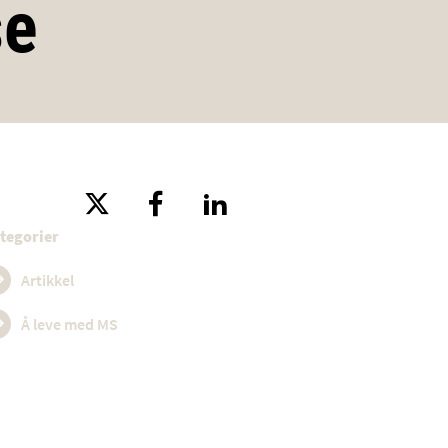
se
tegorier
Artikkel
Å leve med MS