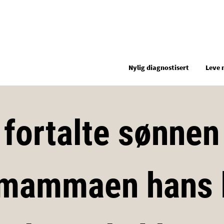
Hopp til hovedinnhold
Nylig diagnostisert
Leve 
 fortalte sønnen
 mammaen hans 