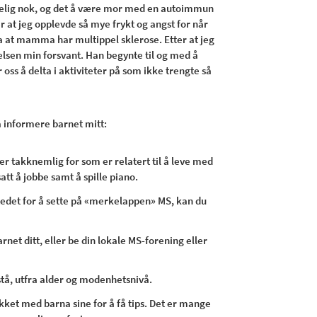
nskelig nok, og det å være mor med en autoimmun
 at jeg opplevde så mye frykt og angst for når
uca at mamma har multippel sklerose. Etter at jeg
ølelsen min forsvant. Han begynte til og med å
 oss å delta i aktiviteter på som ikke trengte så
å informere barnet mitt:
 er takknemlig for som er relatert til å leve med
att å jobbe samt å spille piano.
tedet for å sette på «merkelappen» MS, kan du
arnet ditt, eller be din lokale MS-forening eller
orstå, utfra alder og modenhetsnivå.
et med barna sine for å få tips. Det er mange