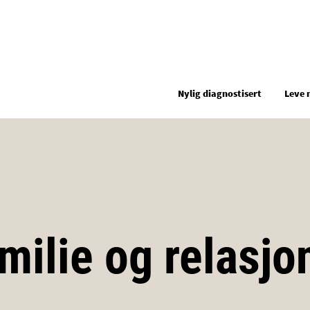
Hopp til hovedinnhold
Nylig diagnostisert
Leve 
milie og relasjo