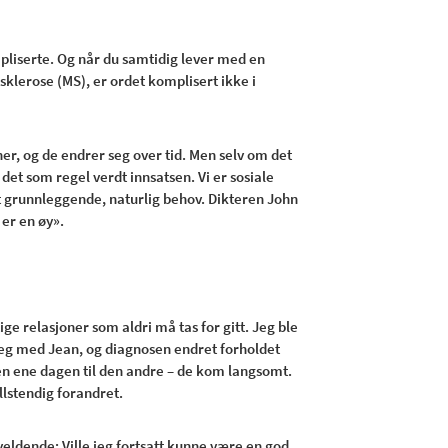
mpliserte. Og når du samtidig lever med en
klerose (MS), er ordet komplisert ikke i
ner, og de endrer seg over tid. Men selv om det
er det som regel verdt innsatsen. Vi er sosiale
t grunnleggende, naturlig behov. Dikteren John
er en øy».
ige relasjoner som aldri må tas for gitt. Jeg ble
 meg med Jean, og diagnosen endret forholdet
den ene dagen til den andre – de kom langsomt.
llstendig forandret.
veldende: Ville jeg fortsatt kunne være en god