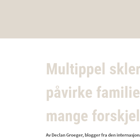
Multippel skle
påvirke famili
mange forskjel
Av Declan Groeger, blogger fra den internasjona