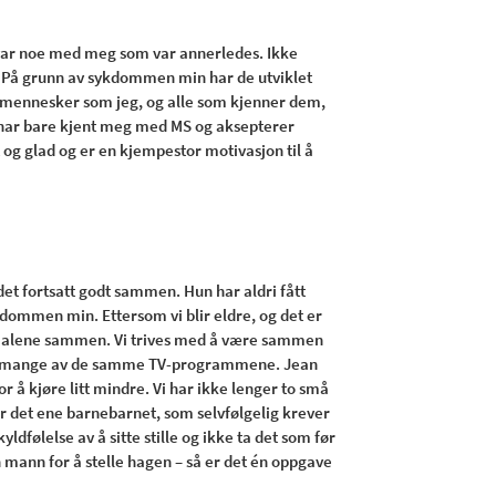
t var noe med meg som var annerledes. Ikke
s. På grunn av sykdommen min har de utviklet
ne mennesker som jeg, og alle som kjenner dem,
t har bare kjent meg med MS og aksepterer
og glad og er en kjempestor motivasjon til å
det fortsatt godt sammen. Hun har aldri fått
dommen min. Ettersom vi blir eldre, og det er
tid alene sammen. Vi trives med å være sammen
å se mange av de samme TV-programmene. Jean
or å kjøre litt mindre. Vi har ikke lenger to små
har det ene barnebarnet, som selvfølgelig krever
kyldfølelse av å sitte stille og ikke ta det som før
n mann for å stelle hagen – så er det én oppgave