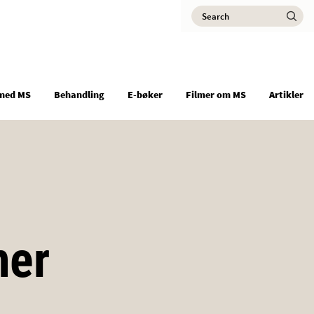
Search
Ma
med MS
Behandling
E-bøker
Filmer om MS
Artikler
ner