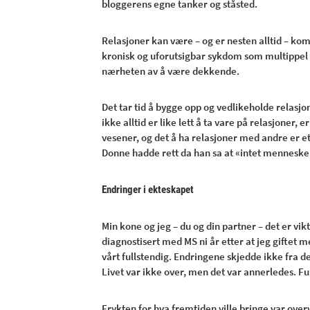
bloggerens egne tanker og ståsted.
Relasjoner kan være – og er nesten alltid – ko
kronisk og uforutsigbar sykdom som multippel s
nærheten av å være dekkende.
Det tar tid å bygge opp og vedlikeholde relasjo
ikke alltid er like lett å ta vare på relasjoner, 
vesener, og det å ha relasjoner med andre er e
Donne hadde rett da han sa at «intet menneske 
Endringer i ekteskapet
Min kone og jeg – du og din partner – det er vikt
diagnostisert med MS ni år etter at jeg giftet
vårt fullstendig. Endringene skjedde ikke fra 
Livet var ikke over, men det var annerledes. Fu
Frykten for hva fremtiden ville bringe var over