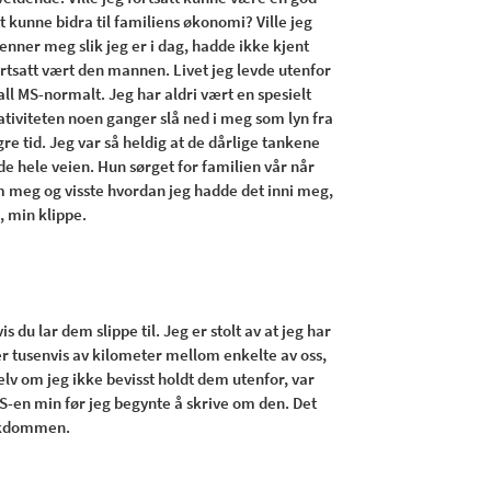
tt kunne bidra til familiens økonomi? Ville jeg
enner meg slik jeg er i dag, hadde ikke kjent
ortsatt vært den mannen. Livet jeg levde utenfor
all MS-normalt. Jeg har aldri vært en spesielt
tiviteten noen ganger slå ned i meg som lyn fra
re tid. Jeg var så heldig at de dårlige tankene
de hele veien. Hun sørget for familien vår når
nom meg og visste hvordan jeg hadde det inni meg,
t, min klippe.
s du lar dem slippe til. Jeg er stolt av at jeg har
er tusenvis av kilometer mellom enkelte av oss,
lv om jeg ikke bevisst holdt dem utenfor, var
S-en min før jeg begynte å skrive om den. Det
sykdommen.