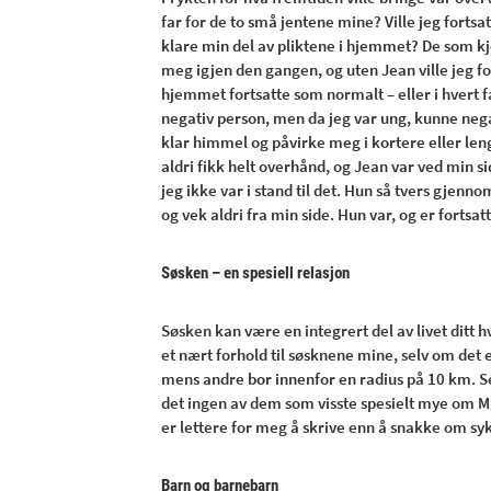
far for de to små jentene mine? Ville jeg fortsa
klare min del av pliktene i hjemmet? De som kj
meg igjen den gangen, og uten Jean ville jeg f
hjemmet fortsatte som normalt – eller i hvert f
negativ person, men da jeg var ung, kunne nega
klar himmel og påvirke meg i kortere eller leng
aldri fikk helt overhånd, og Jean var ved min si
jeg ikke var i stand til det. Hun så tvers gjen
og vek aldri fra min side. Hun var, og er fortsat
Søsken – en spesiell relasjon
Søsken kan være en integrert del av livet ditt hvi
et nært forhold til søsknene mine, selv om det 
mens andre bor innenfor en radius på 10 km. Se
det ingen av dem som visste spesielt mye om M
er lettere for meg å skrive enn å snakke om 
Barn og barnebarn