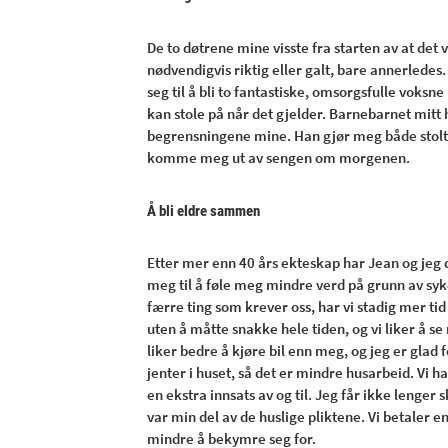
De to døtrene mine visste fra starten av at de
nødvendigvis riktig eller galt, bare annerlede
seg til å bli to fantastiske, omsorgsfulle voks
kan stole på når det gjelder. Barnebarnet mit
begrensningene mine. Han gjør meg både stolt 
komme meg ut av sengen om morgenen.
Å bli eldre sammen
Etter mer enn 40 års ekteskap har Jean og jeg 
meg til å føle meg mindre verd på grunn av syk
færre ting som krever oss, har vi stadig mer 
uten å måtte snakke hele tiden, og vi liker 
liker bedre å kjøre bil enn meg, og jeg er glad f
jenter i huset, så det er mindre husarbeid. Vi 
en ekstra innsats av og til. Jeg får ikke lenger s
var min del av de huslige pliktene. Vi betaler e
mindre å bekymre seg for.