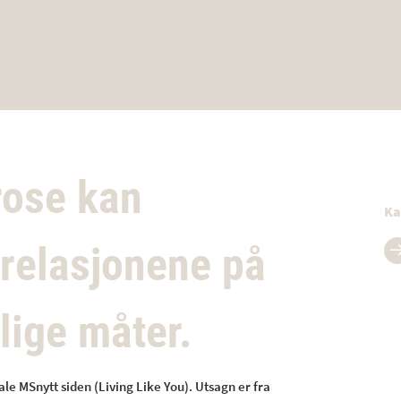
rose kan
Ka
erelasjonene på
lige måter.
le MSnytt siden (Living Like You). Utsagn er fra